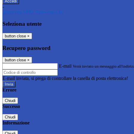
-
Entra con SPID
Entra con CIE
Seleziona utente
button close
×
Recupero password
button close
×
E-mail
Verrà inviato un messaggio all'indirizz
E-mail inviata, si prega di controllare la casella di posta elettronica!
Errore
Chiudi
Successo
Chiudi
Informazione
Chiudi