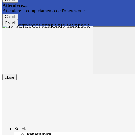
Attendere...
Attendere il completamento dell'operazione...
Chiudi
Chiudi
close
Scuola
Panoramica