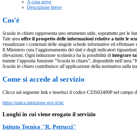
A cosa serve
Descrizione breve
Cos'è
Scuola in chiaro
rappresenta uno strumento utile, soprattutto per le fami
Tale area
offre il prospetto delle informazioni relative a tutte le sc
visualizzare i contenuti delle singole schede informative ed effettuare 
Il Ministero cura l’aggiornamento dei dati e degli indicatori riguardanti
rilevazioni.
Ogni istituzione scolastica ha la possibilità di
integrare ta
tramite l’apposita funzione “Scuola in chiaro”, disponibile nell’area “
Scuola in chiaro
contribuisce all’applicazione della normativa sulla tr
Come si accede al servizio
Clicca sul seguente link e inserisci il codice CZIS02400P nel campo di
https://unica.istruzione.gov.it/sic
Luoghi in cui viene erogato il servizio
Istituto Tecnico "R. Petrucci"