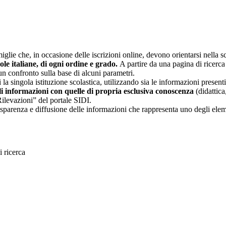
glie che, in occasione delle iscrizioni online, devono orientarsi nella sce
uole italiane, di ogni ordine e grado.
A partire da una pagina di ricerca e
un confronto sulla base di alcuni parametri.
 la singola istituzione scolastica, utilizzando sia le informazioni present
li informazioni con quelle di propria esclusiva conoscenza
(didattica,
Rilevazioni” del portale SIDI.
asparenza e diffusione delle informazioni che rappresenta uno degli eleme
 ricerca