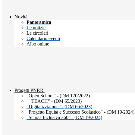
Novità
Panoramica
Le notizie
Le circolari
Calendario eventi
Albo online
Progetti PNRR
"Open School" - (DM 170/2022)
"+TEACH" - (DM 65/2023)
"Digitalizziamoci"- (DM 66/2023)
"Progetto Equità e Successo Scolastico" - (DM 19/2024)
"Scuola Inclusiva 360" - (DM 19/2024)