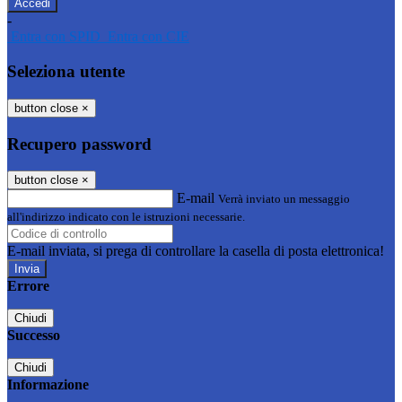
-
Entra con SPID
Entra con CIE
Seleziona utente
button close
×
Recupero password
button close
×
E-mail
Verrà inviato un messaggio
all'indirizzo indicato con le istruzioni necessarie.
E-mail inviata, si prega di controllare la casella di posta elettronica!
Errore
Chiudi
Successo
Chiudi
Informazione