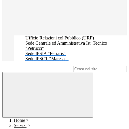
Ufficio Relazioni col Pubblico (URP)
Sede Centrale ed Amministrativa Ist. Tecnico
"Petrucci"
Sede IPSIA "Ferraris"
Sede IPSCT "Maresca"
Campo di ricerca per le pagine del sito
Home
>
Servizi
>