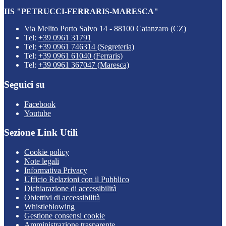
IIS "PETRUCCI-FERRARIS-MARESCA"
Via Melito Porto Salvo 14 - 88100 Catanzaro (CZ)
Tel:
+39 0961 31791
Tel:
+39 0961 746314 (Segreteria)
Tel:
+39 0961 61040 (Ferraris)
Tel:
+39 0961 367047 (Maresca)
Seguici su
Facebook
Youtube
Sezione Link Utili
Cookie policy
Note legali
Informativa Privacy
Ufficio Relazioni con il Pubblico
Dichiarazione di accessibilità
Obiettivi di accessibilità
Whistleblowing
Gestione consensi cookie
Amministrazione trasparente