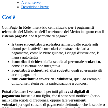
A cosa serve
Descrizione breve
Cos'è
Con
Pago In Rete
, il servizio centralizzato
per i pagamenti
telematici
del Ministero dell'Istruzione e del Merito integrato
con il
sistema pagoPA
che ti permette di pagare:
le tasse e i contributi scolastici
richiesti dalle scuole agli
alunni per le attività curriculari ed extracurriculari a
pagamento, come le visite guidate, i viaggi d’istruzione, la
mensa autogestita
i contributi richiesti dalla scuola al personale scolastico
,
come l’assicurazione integrativa
i contributi richiesti ad altri soggetti
, quali ad esempio gli
accompagnatori
tutti contributi a favore del Ministero
, quali ad esempio i
diritti di segreteria per la partecipazione a concorsi
Potrai effettuare i versamenti per tutti gli
avvisi digitali di
pagamento
intestati a tuo figlio, che ti sono stati notificati (per e-
mail) dalla scuola di frequenza, oppure fare
versamenti
volontari
per ogni causale di pagamento elettronico, che le scuole o