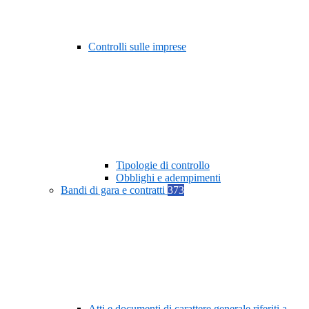
Controlli sulle imprese
Tipologie di controllo
Obblighi e adempimenti
Bandi di gara e contratti
373
Atti e documenti di carattere generale riferiti a