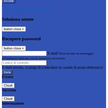
-
Entra con SPID
Entra con CIE
Seleziona utente
button close
×
Recupero password
button close
×
E-mail
Verrà inviato un messaggio
all'indirizzo indicato con le istruzioni necessarie.
E-mail inviata, si prega di controllare la casella di posta elettronica!
Errore
Chiudi
Successo
Chiudi
Informazione