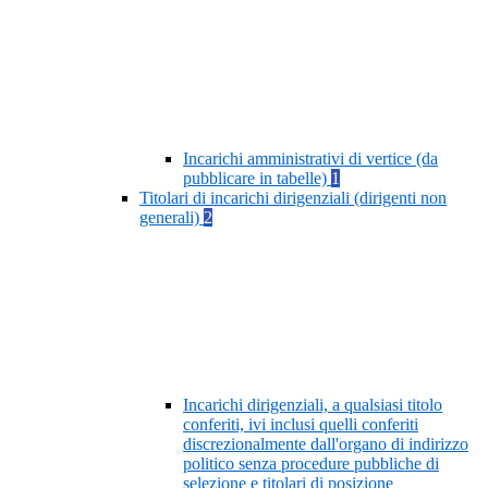
Incarichi amministrativi di vertice (da
pubblicare in tabelle)
1
Titolari di incarichi dirigenziali (dirigenti non
generali)
2
Incarichi dirigenziali, a qualsiasi titolo
conferiti, ivi inclusi quelli conferiti
discrezionalmente dall'organo di indirizzo
politico senza procedure pubbliche di
selezione e titolari di posizione