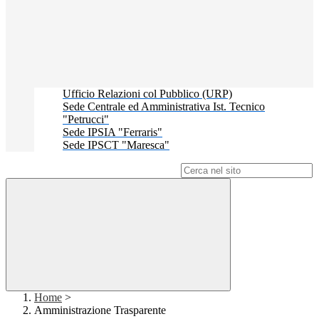
Ufficio Relazioni col Pubblico (URP)
Sede Centrale ed Amministrativa Ist. Tecnico
"Petrucci"
Sede IPSIA "Ferraris"
Sede IPSCT "Maresca"
Campo di ricerca per le pagine del sito
Home
>
Amministrazione Trasparente