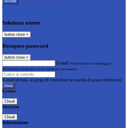
-
Entra con SPID
Entra con CIE
Seleziona utente
button close
×
Recupero password
button close
×
E-mail
Verrà inviato un messaggio
all'indirizzo indicato con le istruzioni necessarie.
E-mail inviata, si prega di controllare la casella di posta elettronica!
Errore
Chiudi
Successo
Chiudi
Informazione