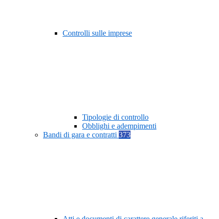
Controlli sulle imprese
Tipologie di controllo
Obblighi e adempimenti
Bandi di gara e contratti
373
Atti e documenti di carattere generale riferiti a