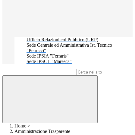
Ufficio Relazioni col Pubblico (URP)
Sede Centrale ed Amministrativa Ist. Tecnico
"Petrucci"
Sede IPSIA "Ferraris"
Sede IPSCT "Maresca"
Campo di ricerca per le pagine del sito
Home
>
Amministrazione Trasparente