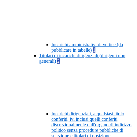
Incarichi amministrativi di vertice (da
pubblicare in tabelle)
1
Titolari di incarichi dirigenziali (dirigenti non
generali)
2
Incarichi dirigenziali, a qualsiasi titolo
conferiti, ivi inclusi quelli conferiti
discrezionalmente dall'organo di indirizzo
politico senza procedure pubbliche di
selezione e titolari di posizione