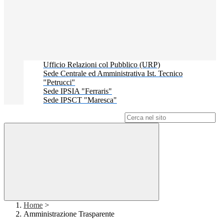
Ufficio Relazioni col Pubblico (URP)
Sede Centrale ed Amministrativa Ist. Tecnico
"Petrucci"
Sede IPSIA "Ferraris"
Sede IPSCT "Maresca"
Campo di ricerca per le pagine del sito
Home
>
Amministrazione Trasparente