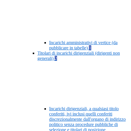
Incarichi amministrativi di vertice (da
pubblicare in tabelle)
1
Titolari di incarichi dirigenziali (dirigenti non
generali)
2
Incarichi dirigenziali, a qualsiasi titolo
conferiti, ivi inclusi quelli conferiti
discrezionalmente dall'organo di indirizzo
politico senza procedure pubbliche di
selezione e titolari di posizione