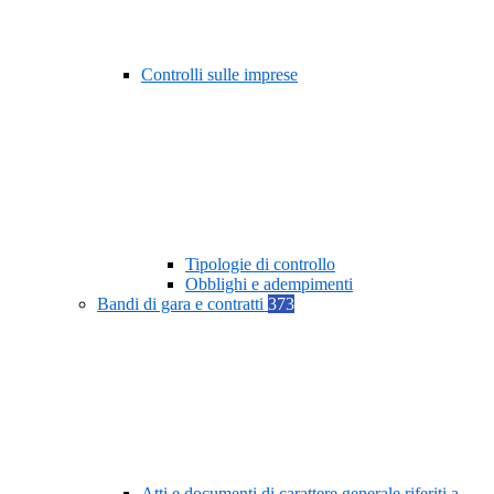
Controlli sulle imprese
Tipologie di controllo
Obblighi e adempimenti
Bandi di gara e contratti
373
Atti e documenti di carattere generale riferiti a