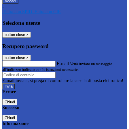
-
Entra con SPID
Entra con CIE
Seleziona utente
button close
×
Recupero password
button close
×
E-mail
Verrà inviato un messaggio
all'indirizzo indicato con le istruzioni necessarie.
E-mail inviata, si prega di controllare la casella di posta elettronica!
Errore
Chiudi
Successo
Chiudi
Informazione