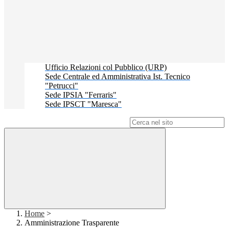
Ufficio Relazioni col Pubblico (URP)
Sede Centrale ed Amministrativa Ist. Tecnico
"Petrucci"
Sede IPSIA "Ferraris"
Sede IPSCT "Maresca"
Campo di ricerca per le pagine del sito
Home
>
Amministrazione Trasparente