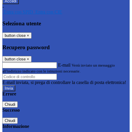
-
Entra con SPID
Entra con CIE
Seleziona utente
button close
×
Recupero password
button close
×
E-mail
Verrà inviato un messaggio
all'indirizzo indicato con le istruzioni necessarie.
E-mail inviata, si prega di controllare la casella di posta elettronica!
Errore
Chiudi
Successo
Chiudi
Informazione