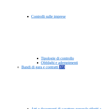
Controlli sulle imprese
Tipologie di controllo
Obblighi e adempimenti
Bandi di gara e contratti
373
Atti e documenti di carattere generale riferiti a