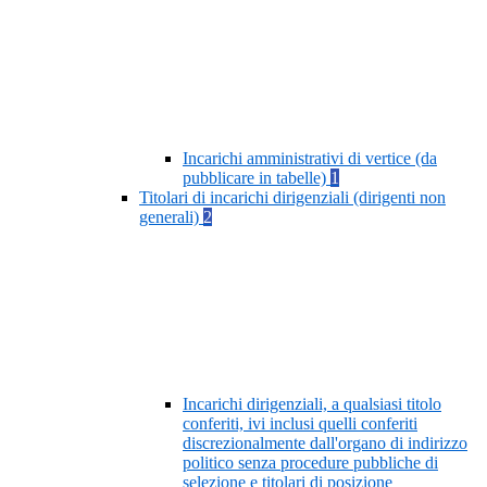
Incarichi amministrativi di vertice (da
pubblicare in tabelle)
1
Titolari di incarichi dirigenziali (dirigenti non
generali)
2
Incarichi dirigenziali, a qualsiasi titolo
conferiti, ivi inclusi quelli conferiti
discrezionalmente dall'organo di indirizzo
politico senza procedure pubbliche di
selezione e titolari di posizione