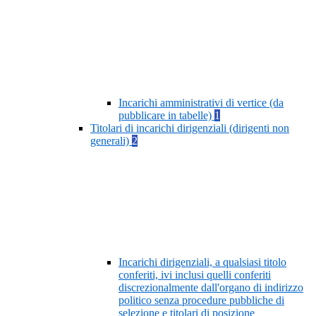
Incarichi amministrativi di vertice (da
pubblicare in tabelle)
1
Titolari di incarichi dirigenziali (dirigenti non
generali)
2
Incarichi dirigenziali, a qualsiasi titolo
conferiti, ivi inclusi quelli conferiti
discrezionalmente dall'organo di indirizzo
politico senza procedure pubbliche di
selezione e titolari di posizione