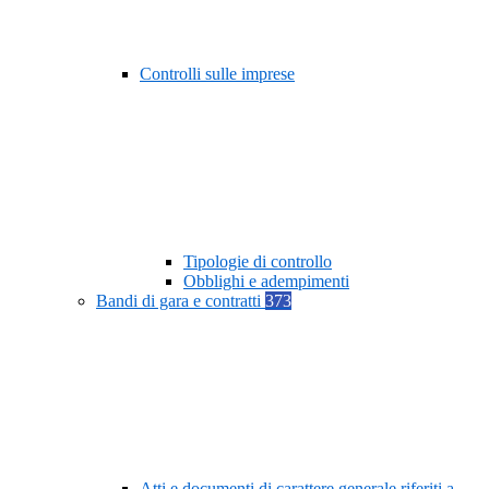
Controlli sulle imprese
Tipologie di controllo
Obblighi e adempimenti
Bandi di gara e contratti
373
Atti e documenti di carattere generale riferiti a