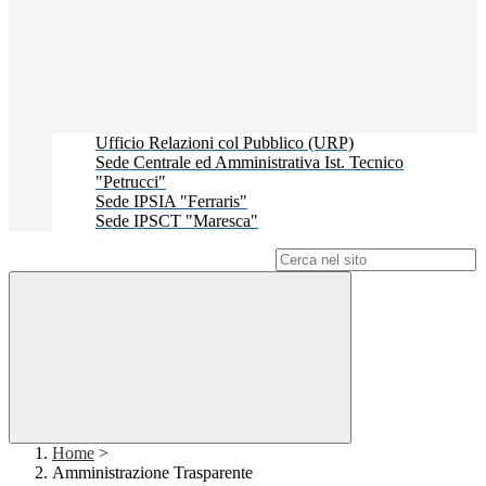
Ufficio Relazioni col Pubblico (URP)
Sede Centrale ed Amministrativa Ist. Tecnico
"Petrucci"
Sede IPSIA "Ferraris"
Sede IPSCT "Maresca"
Campo di ricerca per le pagine del sito
Home
>
Amministrazione Trasparente