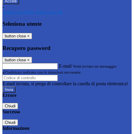
-
Entra con SPID
Entra con CIE
Seleziona utente
button close
×
Recupero password
button close
×
E-mail
Verrà inviato un messaggio
all'indirizzo indicato con le istruzioni necessarie.
E-mail inviata, si prega di controllare la casella di posta elettronica!
Errore
Chiudi
Successo
Chiudi
Informazione