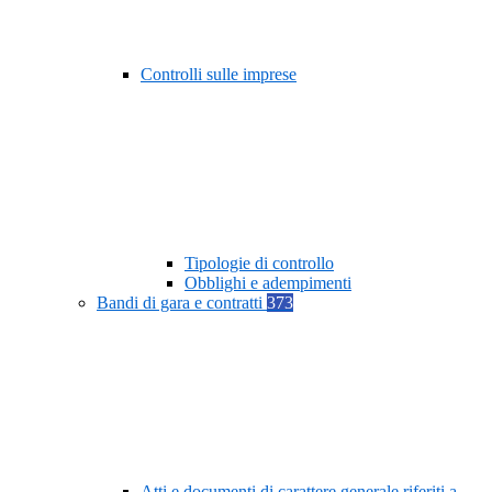
Controlli sulle imprese
Tipologie di controllo
Obblighi e adempimenti
Bandi di gara e contratti
373
Atti e documenti di carattere generale riferiti a