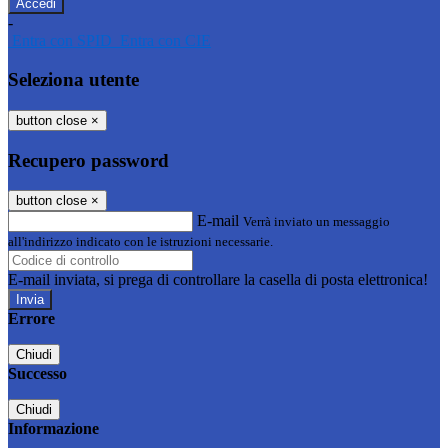
-
Entra con SPID
Entra con CIE
Seleziona utente
button close
×
Recupero password
button close
×
E-mail
Verrà inviato un messaggio
all'indirizzo indicato con le istruzioni necessarie.
E-mail inviata, si prega di controllare la casella di posta elettronica!
Errore
Chiudi
Successo
Chiudi
Informazione