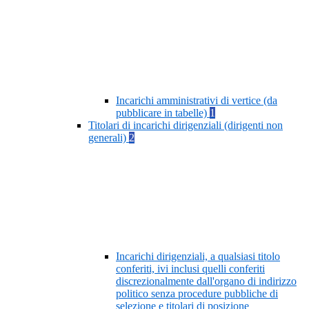
Incarichi amministrativi di vertice (da
pubblicare in tabelle)
1
Titolari di incarichi dirigenziali (dirigenti non
generali)
2
Incarichi dirigenziali, a qualsiasi titolo
conferiti, ivi inclusi quelli conferiti
discrezionalmente dall'organo di indirizzo
politico senza procedure pubbliche di
selezione e titolari di posizione