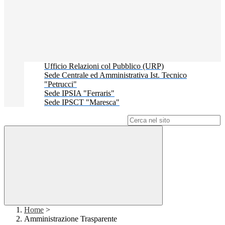
Ufficio Relazioni col Pubblico (URP)
Sede Centrale ed Amministrativa Ist. Tecnico
"Petrucci"
Sede IPSIA "Ferraris"
Sede IPSCT "Maresca"
Campo di ricerca per le pagine del sito
Home
>
Amministrazione Trasparente