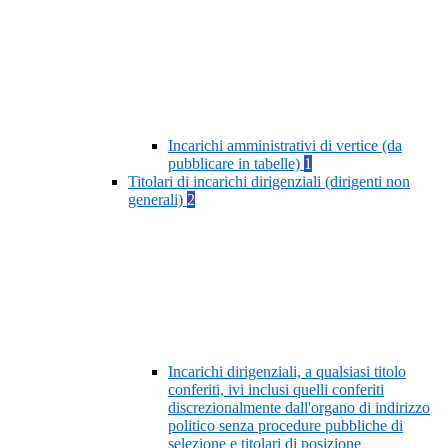
Incarichi amministrativi di vertice (da
pubblicare in tabelle)
1
Titolari di incarichi dirigenziali (dirigenti non
generali)
2
Incarichi dirigenziali, a qualsiasi titolo
conferiti, ivi inclusi quelli conferiti
discrezionalmente dall'organo di indirizzo
politico senza procedure pubbliche di
selezione e titolari di posizione