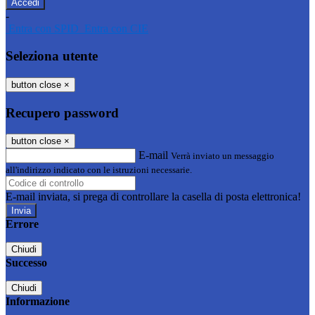
-
Entra con SPID
Entra con CIE
Seleziona utente
button close
×
Recupero password
button close
×
E-mail
Verrà inviato un messaggio
all'indirizzo indicato con le istruzioni necessarie.
E-mail inviata, si prega di controllare la casella di posta elettronica!
Errore
Chiudi
Successo
Chiudi
Informazione