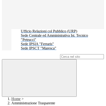
Ufficio Relazioni col Pubblico (URP)
Sede Centrale ed Amministrativa Ist. Tecnico
"Petrucci"
Sede IPSIA "Ferraris"
Sede IPSCT "Maresca"
Campo di ricerca per le pagine del sito
Home
>
Amministrazione Trasparente