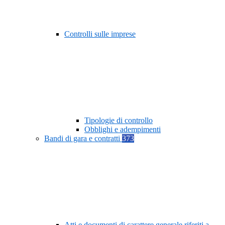
Controlli sulle imprese
Tipologie di controllo
Obblighi e adempimenti
Bandi di gara e contratti
373
Atti e documenti di carattere generale riferiti a