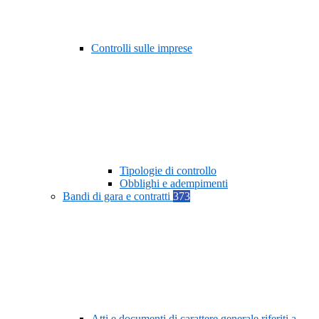
Controlli sulle imprese
Tipologie di controllo
Obblighi e adempimenti
Bandi di gara e contratti
373
Atti e documenti di carattere generale riferiti a