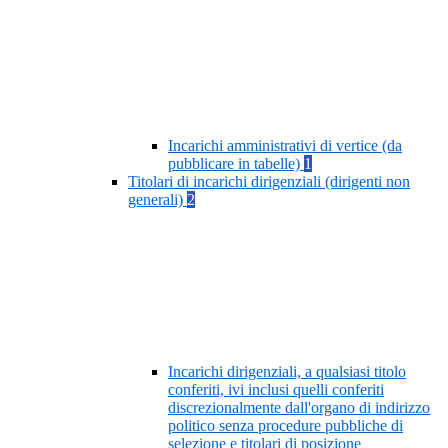
Incarichi amministrativi di vertice (da
pubblicare in tabelle)
1
Titolari di incarichi dirigenziali (dirigenti non
generali)
2
Incarichi dirigenziali, a qualsiasi titolo
conferiti, ivi inclusi quelli conferiti
discrezionalmente dall'organo di indirizzo
politico senza procedure pubbliche di
selezione e titolari di posizione