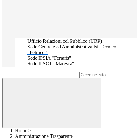
Ufficio Relazioni col Pubblico (URP)
Sede Centrale ed Amministrativa Ist. Tecnico
"Petrucci"
Sede IPSIA "Ferraris"
Sede IPSCT "Maresca"
Campo di ricerca per le pagine del sito
Home
>
Amministrazione Trasparente