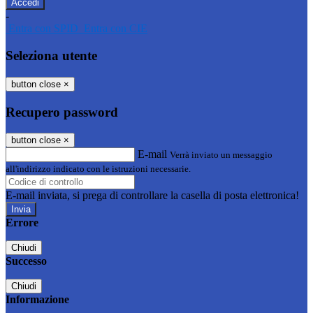
-
Entra con SPID
Entra con CIE
Seleziona utente
button close
×
Recupero password
button close
×
E-mail
Verrà inviato un messaggio
all'indirizzo indicato con le istruzioni necessarie.
E-mail inviata, si prega di controllare la casella di posta elettronica!
Errore
Chiudi
Successo
Chiudi
Informazione