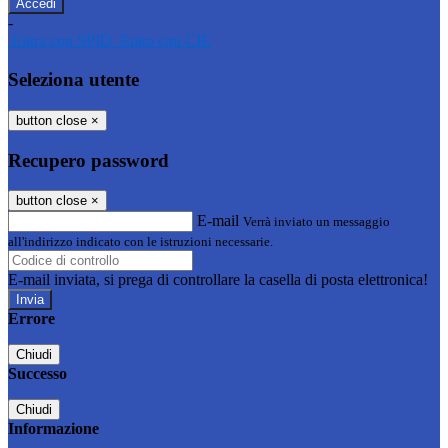
-
Entra con SPID
Entra con CIE
Seleziona utente
button close
×
Recupero password
button close
×
E-mail
Verrà inviato un messaggio
all'indirizzo indicato con le istruzioni necessarie.
E-mail inviata, si prega di controllare la casella di posta elettronica!
Errore
Chiudi
Successo
Chiudi
Informazione