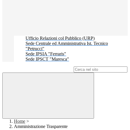
Ufficio Relazioni col Pubblico (URP)
Sede Centrale ed Amministrativa Ist. Tecnico
"Petrucci"
Sede IPSIA "Ferraris"
Sede IPSCT "Maresca"
Campo di ricerca per le pagine del sito
Home
>
Amministrazione Trasparente