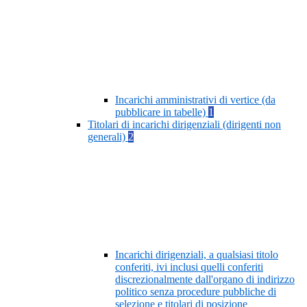
Incarichi amministrativi di vertice (da
pubblicare in tabelle)
1
Titolari di incarichi dirigenziali (dirigenti non
generali)
2
Incarichi dirigenziali, a qualsiasi titolo
conferiti, ivi inclusi quelli conferiti
discrezionalmente dall'organo di indirizzo
politico senza procedure pubbliche di
selezione e titolari di posizione