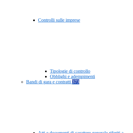
Controlli sulle imprese
Tipologie di controllo
Obblighi e adempimenti
Bandi di gara e contratti
373
Atti e documenti di carattere generale riferiti a