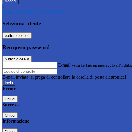
-
Entra con SPID
Entra con CIE
Seleziona utente
button close
×
Recupero password
button close
×
E-mail
Verrà inviato un messaggio all'indirizz
E-mail inviata, si prega di controllare la casella di posta elettronica!
Errore
Chiudi
Successo
Chiudi
Informazione
Chiudi