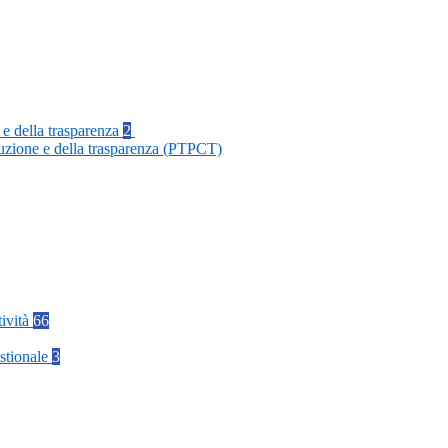
 e della trasparenza
2
ruzione e della trasparenza (PTPCT)
tività
66
stionale
3