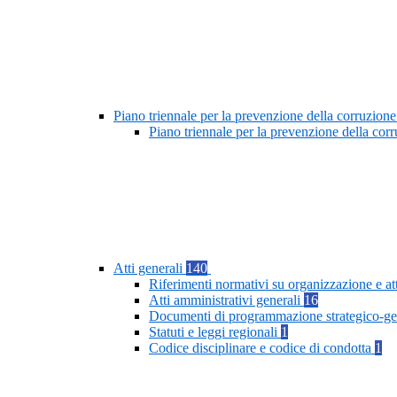
Piano triennale per la prevenzione della corruzione
Piano triennale per la prevenzione della cor
Atti generali
140
Riferimenti normativi su organizzazione e at
Atti amministrativi generali
16
Documenti di programmazione strategico-ge
Statuti e leggi regionali
1
Codice disciplinare e codice di condotta
1