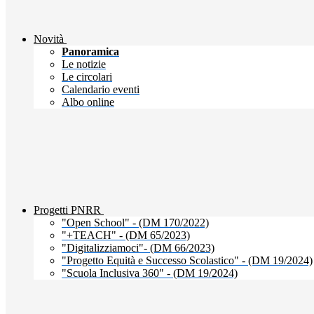
Novità
Panoramica
Le notizie
Le circolari
Calendario eventi
Albo online
Progetti PNRR
"Open School" - (DM 170/2022)
"+TEACH" - (DM 65/2023)
"Digitalizziamoci"- (DM 66/2023)
"Progetto Equità e Successo Scolastico" - (DM 19/2024)
"Scuola Inclusiva 360" - (DM 19/2024)