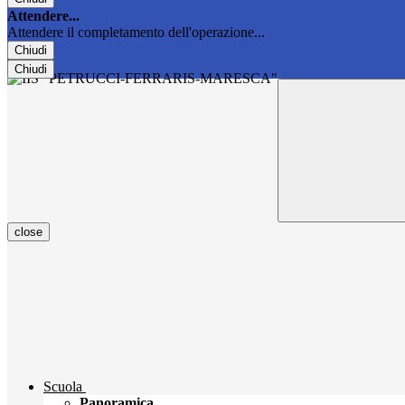
Attendere...
Attendere il completamento dell'operazione...
Chiudi
Chiudi
close
Scuola
Panoramica