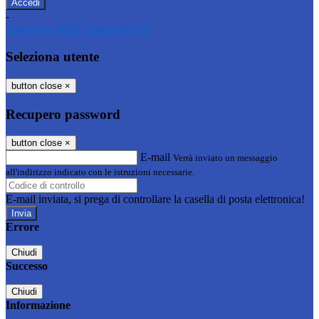
-
Entra con SPID
Entra con CIE
Seleziona utente
button close
×
Recupero password
button close
×
E-mail
Verrà inviato un messaggio
all'indirizzo indicato con le istruzioni necessarie.
E-mail inviata, si prega di controllare la casella di posta elettronica!
Errore
Chiudi
Successo
Chiudi
Informazione