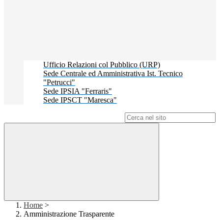
Ufficio Relazioni col Pubblico (URP)
Sede Centrale ed Amministrativa Ist. Tecnico
"Petrucci"
Sede IPSIA "Ferraris"
Sede IPSCT "Maresca"
Campo di ricerca per le pagine del sito
Home
>
Amministrazione Trasparente