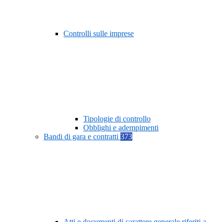
Controlli sulle imprese
Tipologie di controllo
Obblighi e adempimenti
Bandi di gara e contratti
373
Atti e documenti di carattere generale riferiti a