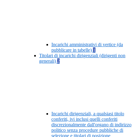
Incarichi amministrativi di vertice (da
pubblicare in tabelle)
1
Titolari di incarichi dirigenziali (dirigenti non
generali)
2
Incarichi dirigenziali, a qualsiasi titolo
conferiti, ivi inclusi quelli conferiti
discrezionalmente dall'organo di indirizzo
politico senza procedure pubbliche di
selezione e titolari di posizione