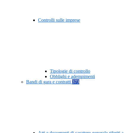
Controlli sulle imprese
Tipologie di controllo
Obblighi e adempimenti
Bandi di gara e contratti
373
Atti e documenti di carattere generale riferiti a