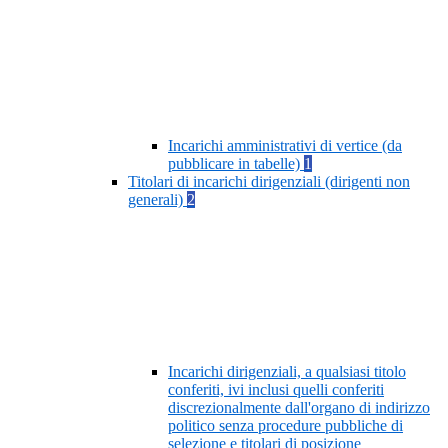
Incarichi amministrativi di vertice (da
pubblicare in tabelle)
1
Titolari di incarichi dirigenziali (dirigenti non
generali)
2
Incarichi dirigenziali, a qualsiasi titolo
conferiti, ivi inclusi quelli conferiti
discrezionalmente dall'organo di indirizzo
politico senza procedure pubbliche di
selezione e titolari di posizione