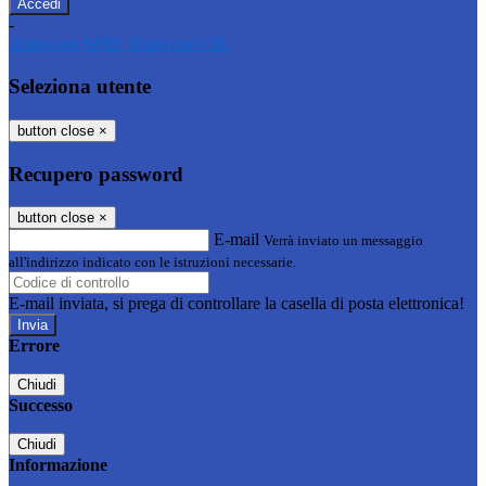
-
Entra con SPID
Entra con CIE
Seleziona utente
button close
×
Recupero password
button close
×
E-mail
Verrà inviato un messaggio
all'indirizzo indicato con le istruzioni necessarie.
E-mail inviata, si prega di controllare la casella di posta elettronica!
Errore
Chiudi
Successo
Chiudi
Informazione