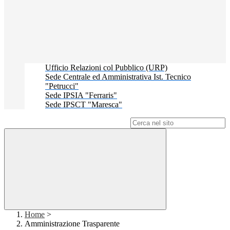
Ufficio Relazioni col Pubblico (URP)
Sede Centrale ed Amministrativa Ist. Tecnico
"Petrucci"
Sede IPSIA "Ferraris"
Sede IPSCT "Maresca"
Campo di ricerca per le pagine del sito
Home
>
Amministrazione Trasparente