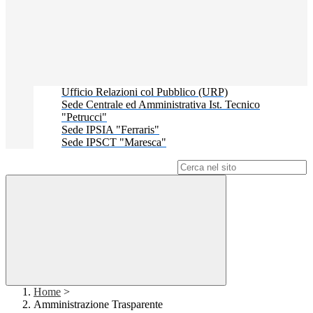
Ufficio Relazioni col Pubblico (URP)
Sede Centrale ed Amministrativa Ist. Tecnico
"Petrucci"
Sede IPSIA "Ferraris"
Sede IPSCT "Maresca"
Campo di ricerca per le pagine del sito
Home
>
Amministrazione Trasparente