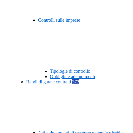
Controlli sulle imprese
Tipologie di controllo
Obblighi e adempimenti
Bandi di gara e contratti
373
Atti e documenti di carattere generale riferiti a