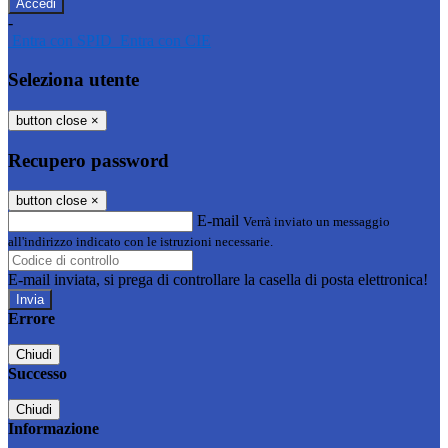
-
Entra con SPID
Entra con CIE
Seleziona utente
button close
×
Recupero password
button close
×
E-mail
Verrà inviato un messaggio
all'indirizzo indicato con le istruzioni necessarie.
E-mail inviata, si prega di controllare la casella di posta elettronica!
Errore
Chiudi
Successo
Chiudi
Informazione