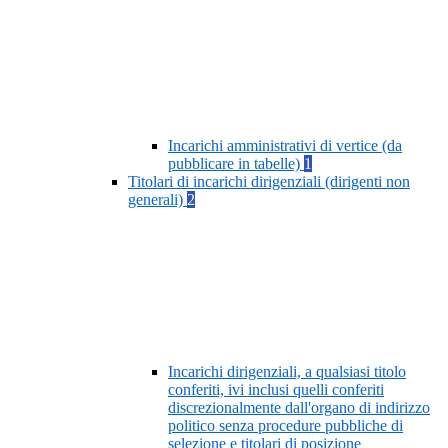
Incarichi amministrativi di vertice (da
pubblicare in tabelle)
1
Titolari di incarichi dirigenziali (dirigenti non
generali)
2
Incarichi dirigenziali, a qualsiasi titolo
conferiti, ivi inclusi quelli conferiti
discrezionalmente dall'organo di indirizzo
politico senza procedure pubbliche di
selezione e titolari di posizione