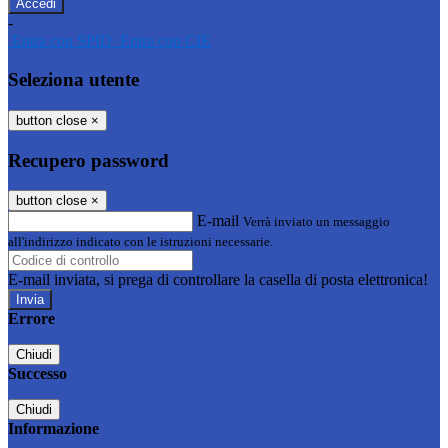
-
Entra con SPID
Entra con CIE
Seleziona utente
button close
×
Recupero password
button close
×
E-mail
Verrà inviato un messaggio
all'indirizzo indicato con le istruzioni necessarie.
E-mail inviata, si prega di controllare la casella di posta elettronica!
Errore
Chiudi
Successo
Chiudi
Informazione