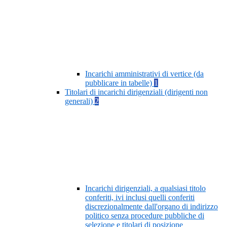
Incarichi amministrativi di vertice (da
pubblicare in tabelle)
1
Titolari di incarichi dirigenziali (dirigenti non
generali)
2
Incarichi dirigenziali, a qualsiasi titolo
conferiti, ivi inclusi quelli conferiti
discrezionalmente dall'organo di indirizzo
politico senza procedure pubbliche di
selezione e titolari di posizione