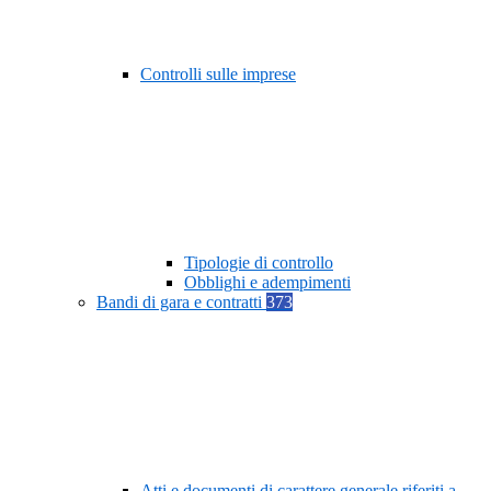
Controlli sulle imprese
Tipologie di controllo
Obblighi e adempimenti
Bandi di gara e contratti
373
Atti e documenti di carattere generale riferiti a