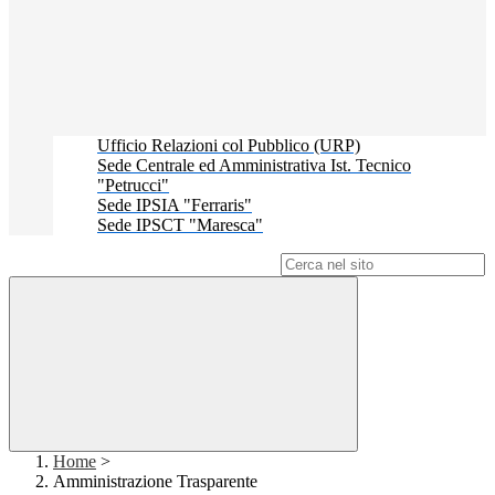
Ufficio Relazioni col Pubblico (URP)
Sede Centrale ed Amministrativa Ist. Tecnico
"Petrucci"
Sede IPSIA "Ferraris"
Sede IPSCT "Maresca"
Campo di ricerca per le pagine del sito
Home
>
Amministrazione Trasparente