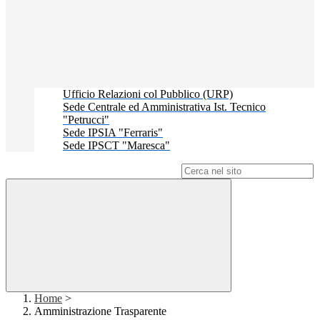
Ufficio Relazioni col Pubblico (URP)
Sede Centrale ed Amministrativa Ist. Tecnico
"Petrucci"
Sede IPSIA "Ferraris"
Sede IPSCT "Maresca"
Campo di ricerca per le pagine del sito
Home
>
Amministrazione Trasparente