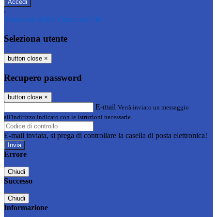
-
Entra con SPID
Entra con CIE
Seleziona utente
button close
×
Recupero password
button close
×
E-mail
Verrà inviato un messaggio
all'indirizzo indicato con le istruzioni necessarie.
E-mail inviata, si prega di controllare la casella di posta elettronica!
Errore
Chiudi
Successo
Chiudi
Informazione