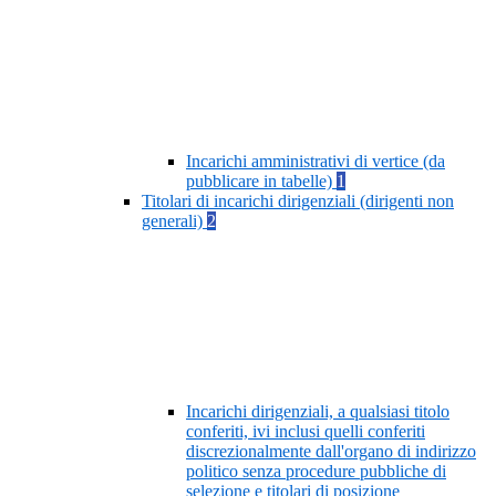
Incarichi amministrativi di vertice (da
pubblicare in tabelle)
1
Titolari di incarichi dirigenziali (dirigenti non
generali)
2
Incarichi dirigenziali, a qualsiasi titolo
conferiti, ivi inclusi quelli conferiti
discrezionalmente dall'organo di indirizzo
politico senza procedure pubbliche di
selezione e titolari di posizione