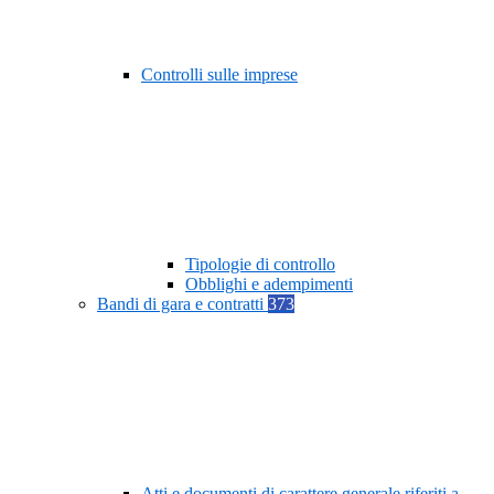
Controlli sulle imprese
Tipologie di controllo
Obblighi e adempimenti
Bandi di gara e contratti
373
Atti e documenti di carattere generale riferiti a