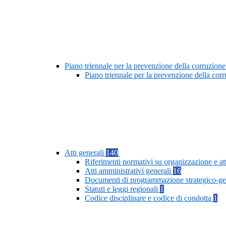
Piano triennale per la prevenzione della corruzione
Piano triennale per la prevenzione della cor
Atti generali
140
Riferimenti normativi su organizzazione e at
Atti amministrativi generali
16
Documenti di programmazione strategico-ge
Statuti e leggi regionali
1
Codice disciplinare e codice di condotta
1