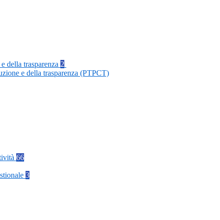
 e della trasparenza
2
ruzione e della trasparenza (PTPCT)
tività
66
stionale
3