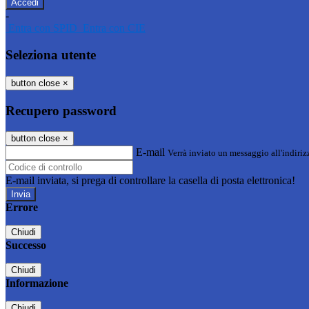
-
Entra con SPID
Entra con CIE
Seleziona utente
button close
×
Recupero password
button close
×
E-mail
Verrà inviato un messaggio all'indirizz
E-mail inviata, si prega di controllare la casella di posta elettronica!
Errore
Chiudi
Successo
Chiudi
Informazione
Chiudi