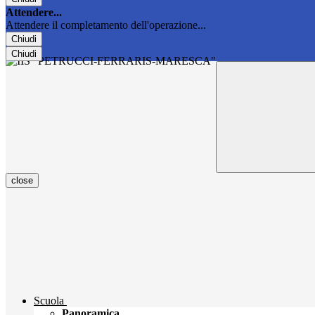
Attendere...
Attendere il completamento dell'operazione...
Chiudi
Chiudi
close
Scuola
Panoramica