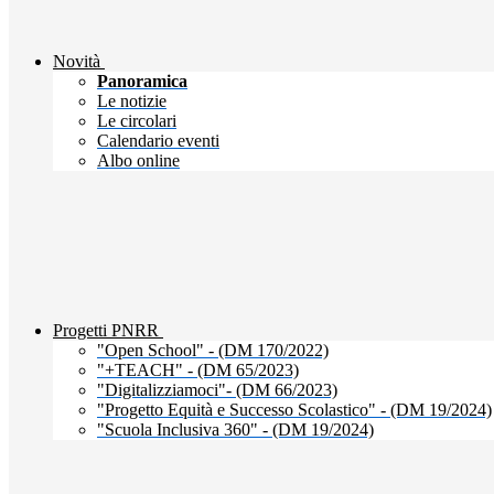
Novità
Panoramica
Le notizie
Le circolari
Calendario eventi
Albo online
Progetti PNRR
"Open School" - (DM 170/2022)
"+TEACH" - (DM 65/2023)
"Digitalizziamoci"- (DM 66/2023)
"Progetto Equità e Successo Scolastico" - (DM 19/2024)
"Scuola Inclusiva 360" - (DM 19/2024)