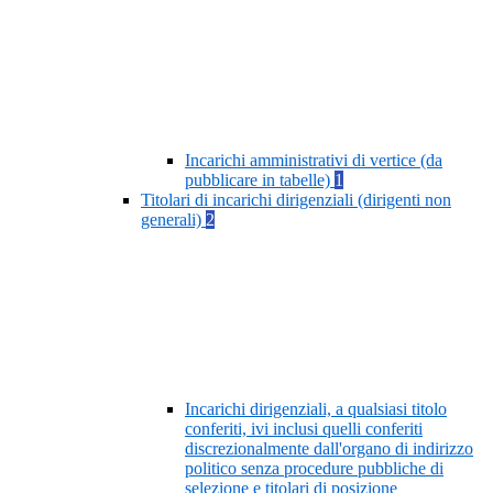
Incarichi amministrativi di vertice (da
pubblicare in tabelle)
1
Titolari di incarichi dirigenziali (dirigenti non
generali)
2
Incarichi dirigenziali, a qualsiasi titolo
conferiti, ivi inclusi quelli conferiti
discrezionalmente dall'organo di indirizzo
politico senza procedure pubbliche di
selezione e titolari di posizione