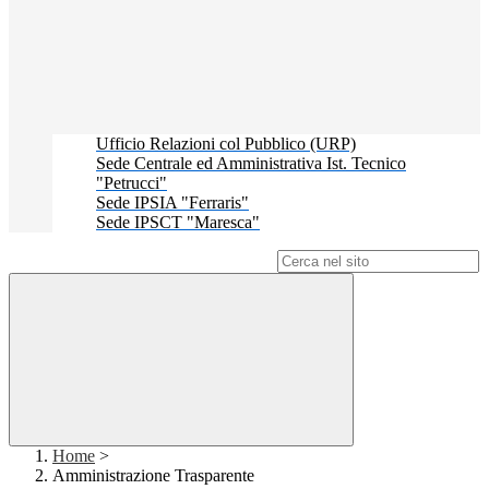
Ufficio Relazioni col Pubblico (URP)
Sede Centrale ed Amministrativa Ist. Tecnico
"Petrucci"
Sede IPSIA "Ferraris"
Sede IPSCT "Maresca"
Campo di ricerca per le pagine del sito
Home
>
Amministrazione Trasparente