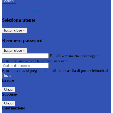
-
Entra con SPID
Entra con CIE
Seleziona utente
button close
×
Recupero password
button close
×
E-mail
Verrà inviato un messaggio
all'indirizzo indicato con le istruzioni necessarie.
E-mail inviata, si prega di controllare la casella di posta elettronica!
Errore
Chiudi
Successo
Chiudi
Informazione