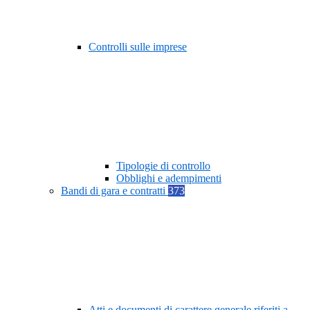
Controlli sulle imprese
Tipologie di controllo
Obblighi e adempimenti
Bandi di gara e contratti
373
Atti e documenti di carattere generale riferiti a