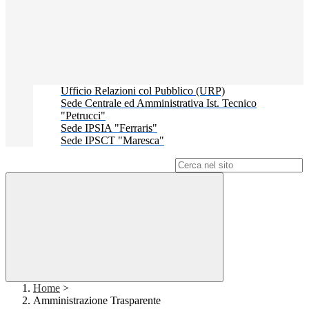
Ufficio Relazioni col Pubblico (URP)
Sede Centrale ed Amministrativa Ist. Tecnico
"Petrucci"
Sede IPSIA "Ferraris"
Sede IPSCT "Maresca"
Campo di ricerca per le pagine del sito
Home
>
Amministrazione Trasparente