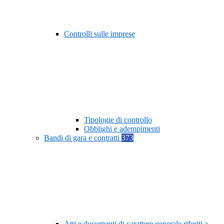
Controlli sulle imprese
Tipologie di controllo
Obblighi e adempimenti
Bandi di gara e contratti
373
Atti e documenti di carattere generale riferiti a