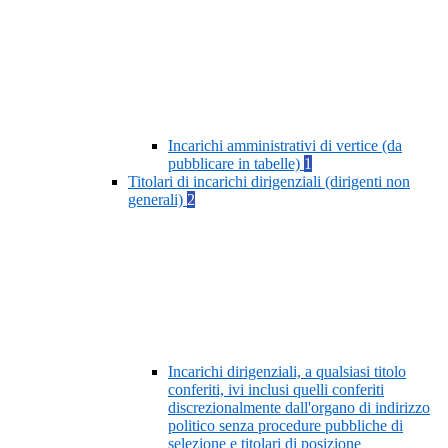
Incarichi amministrativi di vertice (da
pubblicare in tabelle)
1
Titolari di incarichi dirigenziali (dirigenti non
generali)
2
Incarichi dirigenziali, a qualsiasi titolo
conferiti, ivi inclusi quelli conferiti
discrezionalmente dall'organo di indirizzo
politico senza procedure pubbliche di
selezione e titolari di posizione