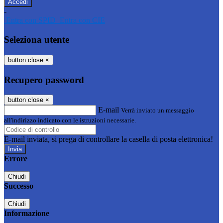
-
Entra con SPID
Entra con CIE
Seleziona utente
button close
×
Recupero password
button close
×
E-mail
Verrà inviato un messaggio
all'indirizzo indicato con le istruzioni necessarie.
E-mail inviata, si prega di controllare la casella di posta elettronica!
Errore
Chiudi
Successo
Chiudi
Informazione