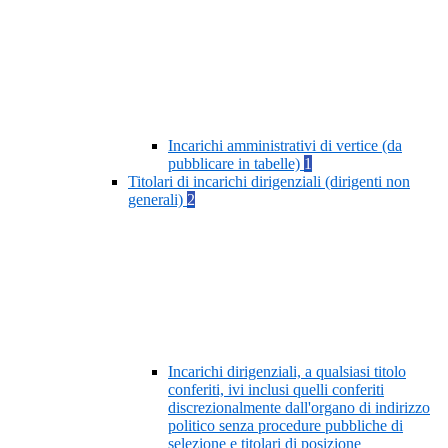
Incarichi amministrativi di vertice (da
pubblicare in tabelle)
1
Titolari di incarichi dirigenziali (dirigenti non
generali)
2
Incarichi dirigenziali, a qualsiasi titolo
conferiti, ivi inclusi quelli conferiti
discrezionalmente dall'organo di indirizzo
politico senza procedure pubbliche di
selezione e titolari di posizione