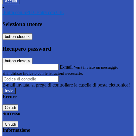
-
Entra con SPID
Entra con CIE
Seleziona utente
button close
×
Recupero password
button close
×
E-mail
Verrà inviato un messaggio
all'indirizzo indicato con le istruzioni necessarie.
E-mail inviata, si prega di controllare la casella di posta elettronica!
Errore
Chiudi
Successo
Chiudi
Informazione