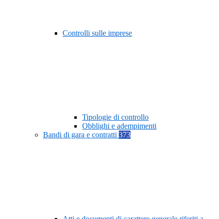
Controlli sulle imprese
Tipologie di controllo
Obblighi e adempimenti
Bandi di gara e contratti
373
Atti e documenti di carattere generale riferiti a