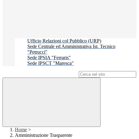
Ufficio Relazioni col Pubblico (URP)
Sede Centrale ed Amministrativa Ist. Tecnico
"Petrucci"
Sede IPSIA "Ferraris"
Sede IPSCT "Maresca"
Campo di ricerca per le pagine del sito
Home
>
Amministrazione Trasparente