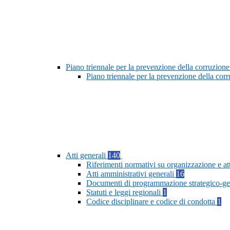
Piano triennale per la prevenzione della corruzione
Piano triennale per la prevenzione della cor
Atti generali
140
Riferimenti normativi su organizzazione e at
Atti amministrativi generali
16
Documenti di programmazione strategico-ge
Statuti e leggi regionali
1
Codice disciplinare e codice di condotta
1