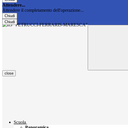
Attendere...
Attendere il completamento dell'operazione...
Chiudi
Chiudi
close
Scuola
Panoramica