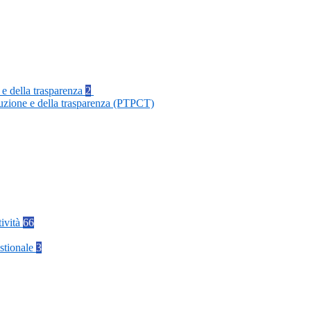
 e della trasparenza
2
ruzione e della trasparenza (PTPCT)
tività
66
stionale
3