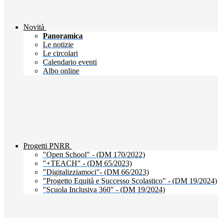
Novità
Panoramica
Le notizie
Le circolari
Calendario eventi
Albo online
Progetti PNRR
"Open School" - (DM 170/2022)
"+TEACH" - (DM 65/2023)
"Digitalizziamoci"- (DM 66/2023)
"Progetto Equità e Successo Scolastico" - (DM 19/2024)
"Scuola Inclusiva 360" - (DM 19/2024)