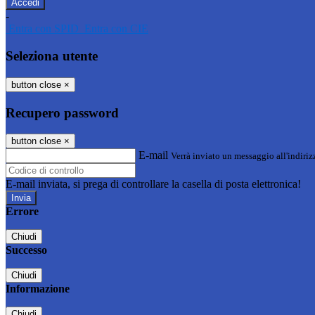
-
Entra con SPID
Entra con CIE
Seleziona utente
button close
×
Recupero password
button close
×
E-mail
Verrà inviato un messaggio all'indirizz
E-mail inviata, si prega di controllare la casella di posta elettronica!
Errore
Chiudi
Successo
Chiudi
Informazione
Chiudi