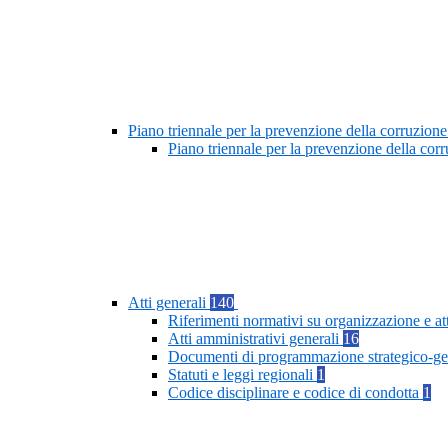
Piano triennale per la prevenzione della corruzione
Piano triennale per la prevenzione della cor
Atti generali
140
Riferimenti normativi su organizzazione e at
Atti amministrativi generali
16
Documenti di programmazione strategico-ge
Statuti e leggi regionali
1
Codice disciplinare e codice di condotta
1