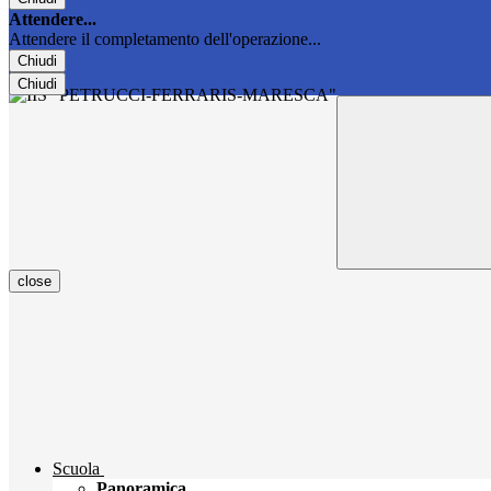
Attendere...
Attendere il completamento dell'operazione...
Chiudi
Chiudi
close
Scuola
Panoramica