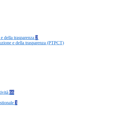
 e della trasparenza
2
ruzione e della trasparenza (PTPCT)
tività
66
stionale
3