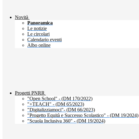
Novità
Panoramica
Le notizie
Le circolari
Calendario eventi
Albo online
Progetti PNRR
"Open School" - (DM 170/2022)
"+TEACH" - (DM 65/2023)
"Digitalizziamoci"- (DM 66/2023)
"Progetto Equità e Successo Scolastico" - (DM 19/2024)
"Scuola Inclusiva 360" - (DM 19/2024)