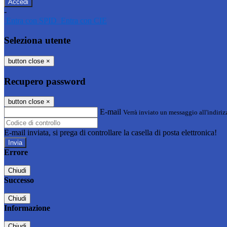
-
Entra con SPID
Entra con CIE
Seleziona utente
button close
×
Recupero password
button close
×
E-mail
Verrà inviato un messaggio all'indirizz
E-mail inviata, si prega di controllare la casella di posta elettronica!
Errore
Chiudi
Successo
Chiudi
Informazione
Chiudi