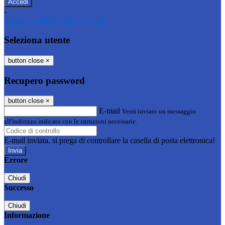
-
Entra con SPID
Entra con CIE
Seleziona utente
button close
×
Recupero password
button close
×
E-mail
Verrà inviato un messaggio
all'indirizzo indicato con le istruzioni necessarie.
E-mail inviata, si prega di controllare la casella di posta elettronica!
Errore
Chiudi
Successo
Chiudi
Informazione