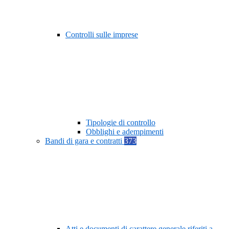
Controlli sulle imprese
Tipologie di controllo
Obblighi e adempimenti
Bandi di gara e contratti
373
Atti e documenti di carattere generale riferiti a