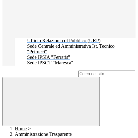
Ufficio Relazioni col Pubblico (URP)
Sede Centrale ed Amministrativa Ist. Tecnico
"Petrucci"
Sede IPSIA "Ferraris"
Sede IPSCT "Maresca"
Campo di ricerca per le pagine del sito
Home
>
Amministrazione Trasparente