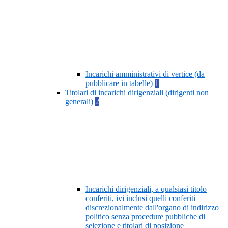
Incarichi amministrativi di vertice (da
pubblicare in tabelle)
1
Titolari di incarichi dirigenziali (dirigenti non
generali)
2
Incarichi dirigenziali, a qualsiasi titolo
conferiti, ivi inclusi quelli conferiti
discrezionalmente dall'organo di indirizzo
politico senza procedure pubbliche di
selezione e titolari di posizione