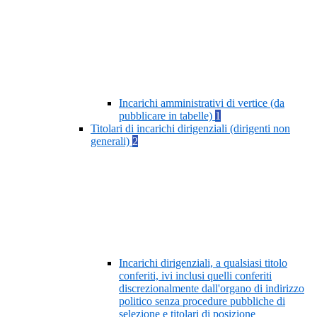
Incarichi amministrativi di vertice (da
pubblicare in tabelle)
1
Titolari di incarichi dirigenziali (dirigenti non
generali)
2
Incarichi dirigenziali, a qualsiasi titolo
conferiti, ivi inclusi quelli conferiti
discrezionalmente dall'organo di indirizzo
politico senza procedure pubbliche di
selezione e titolari di posizione