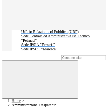
Ufficio Relazioni col Pubblico (URP)
Sede Centrale ed Amministrativa Ist. Tecnico
"Petrucci"
Sede IPSIA "Ferraris"
Sede IPSCT "Maresca"
Campo di ricerca per le pagine del sito
Home
>
Amministrazione Trasparente