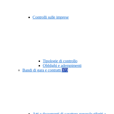
Controlli sulle imprese
Tipologie di controllo
Obblighi e adempimenti
Bandi di gara e contratti
373
Atti e documenti di carattere generale riferiti a