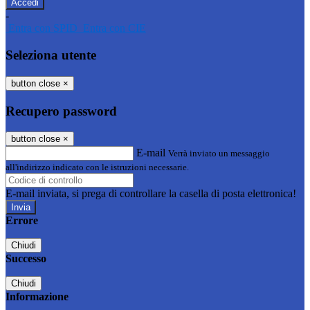
-
Entra con SPID
Entra con CIE
Seleziona utente
button close
×
Recupero password
button close
×
E-mail
Verrà inviato un messaggio
all'indirizzo indicato con le istruzioni necessarie.
E-mail inviata, si prega di controllare la casella di posta elettronica!
Errore
Chiudi
Successo
Chiudi
Informazione