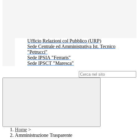
Ufficio Relazioni col Pubblico (URP)
Sede Centrale ed Amministrativa Ist. Tecnico
"Petrucci"
Sede IPSIA "Ferraris"
Sede IPSCT "Maresca"
Campo di ricerca per le pagine del sito
Home
>
Amministrazione Trasparente