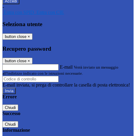
-
Entra con SPID
Entra con CIE
Seleziona utente
button close
×
Recupero password
button close
×
E-mail
Verrà inviato un messaggio
all'indirizzo indicato con le istruzioni necessarie.
E-mail inviata, si prega di controllare la casella di posta elettronica!
Errore
Chiudi
Successo
Chiudi
Informazione