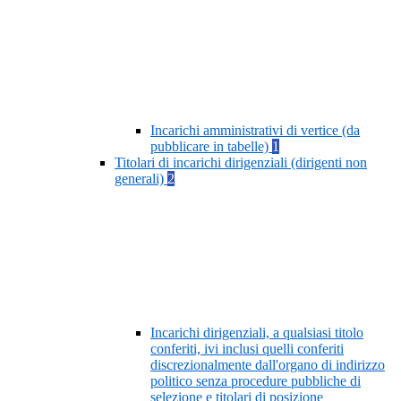
Incarichi amministrativi di vertice (da
pubblicare in tabelle)
1
Titolari di incarichi dirigenziali (dirigenti non
generali)
2
Incarichi dirigenziali, a qualsiasi titolo
conferiti, ivi inclusi quelli conferiti
discrezionalmente dall'organo di indirizzo
politico senza procedure pubbliche di
selezione e titolari di posizione