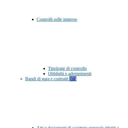
Controlli sulle imprese
Tipologie di controllo
Obblighi e adempimenti
Bandi di gara e contratti
373
Atti e documenti di carattere generale riferiti a