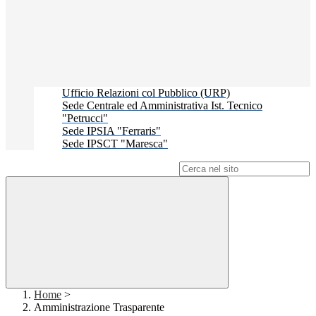
Ufficio Relazioni col Pubblico (URP)
Sede Centrale ed Amministrativa Ist. Tecnico
"Petrucci"
Sede IPSIA "Ferraris"
Sede IPSCT "Maresca"
Campo di ricerca per le pagine del sito
Home
>
Amministrazione Trasparente