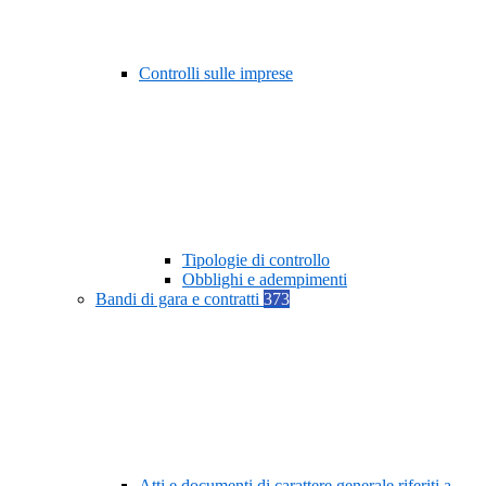
Controlli sulle imprese
Tipologie di controllo
Obblighi e adempimenti
Bandi di gara e contratti
373
Atti e documenti di carattere generale riferiti a