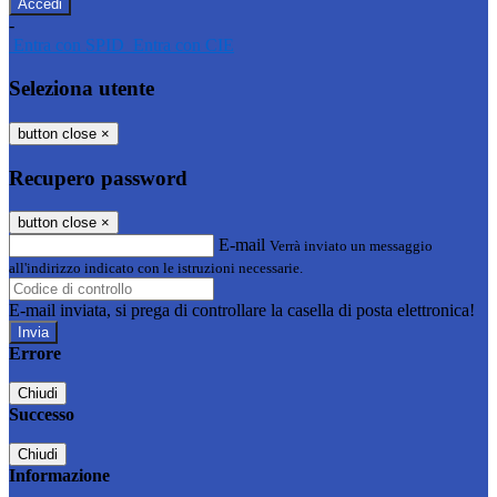
-
Entra con SPID
Entra con CIE
Seleziona utente
button close
×
Recupero password
button close
×
E-mail
Verrà inviato un messaggio
all'indirizzo indicato con le istruzioni necessarie.
E-mail inviata, si prega di controllare la casella di posta elettronica!
Errore
Chiudi
Successo
Chiudi
Informazione