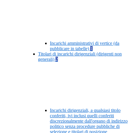
Incarichi amministrativi di vertice (da
pubblicare in tabelle)
1
Titolari di incarichi dirigenziali (dirigenti non
generali)
2
Incarichi dirigenziali, a qualsiasi titolo
conferiti, ivi inclusi quelli conferiti
discrezionalmente dall'organo di indirizzo
politico senza procedure pubbliche di
selezione e titolari di posizione