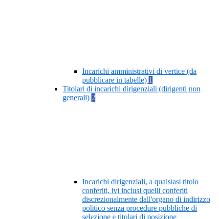
Incarichi amministrativi di vertice (da
pubblicare in tabelle)
1
Titolari di incarichi dirigenziali (dirigenti non
generali)
2
Incarichi dirigenziali, a qualsiasi titolo
conferiti, ivi inclusi quelli conferiti
discrezionalmente dall'organo di indirizzo
politico senza procedure pubbliche di
selezione e titolari di posizione