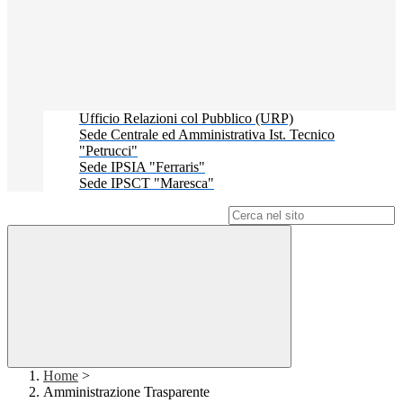
Ufficio Relazioni col Pubblico (URP)
Sede Centrale ed Amministrativa Ist. Tecnico
"Petrucci"
Sede IPSIA "Ferraris"
Sede IPSCT "Maresca"
Campo di ricerca per le pagine del sito
Home
>
Amministrazione Trasparente