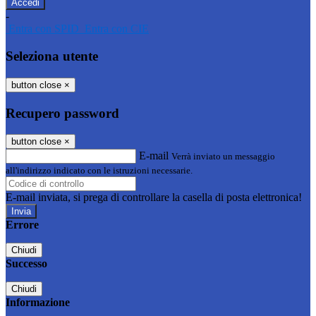
-
Entra con SPID
Entra con CIE
Seleziona utente
button close
×
Recupero password
button close
×
E-mail
Verrà inviato un messaggio
all'indirizzo indicato con le istruzioni necessarie.
E-mail inviata, si prega di controllare la casella di posta elettronica!
Errore
Chiudi
Successo
Chiudi
Informazione