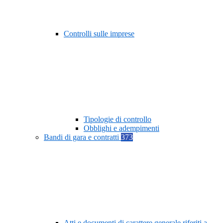
Controlli sulle imprese
Tipologie di controllo
Obblighi e adempimenti
Bandi di gara e contratti
373
Atti e documenti di carattere generale riferiti a