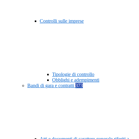
Controlli sulle imprese
Tipologie di controllo
Obblighi e adempimenti
Bandi di gara e contratti
373
Atti e documenti di carattere generale riferiti a