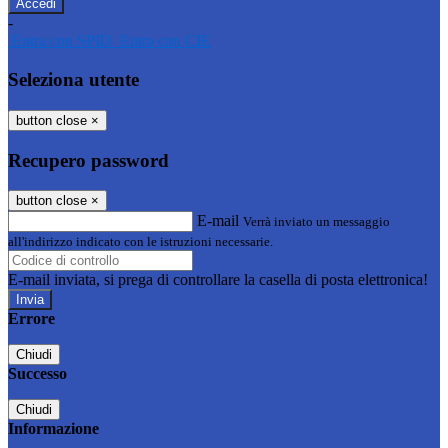
-
Entra con SPID
Entra con CIE
Seleziona utente
button close
×
Recupero password
button close
×
E-mail
Verrà inviato un messaggio
all'indirizzo indicato con le istruzioni necessarie.
E-mail inviata, si prega di controllare la casella di posta elettronica!
Errore
Chiudi
Successo
Chiudi
Informazione