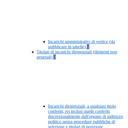
Incarichi amministrativi di vertice (da
pubblicare in tabelle)
1
Titolari di incarichi dirigenziali (dirigenti non
generali)
2
Incarichi dirigenziali, a qualsiasi titolo
conferiti, ivi inclusi quelli conferiti
discrezionalmente dall'organo di indirizzo
politico senza procedure pubbliche di
selezione e titolari di posizione