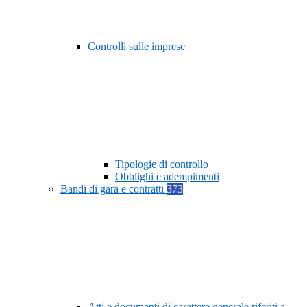
Controlli sulle imprese
Tipologie di controllo
Obblighi e adempimenti
Bandi di gara e contratti
373
Atti e documenti di carattere generale riferiti a