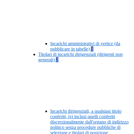
Incarichi amministrativi di vertice (da
pubblicare in tabelle)
1
Titolari di incarichi dirigenziali (dirigenti non
generali)
2
Incarichi dirigenziali, a qualsiasi titolo
conferiti, ivi inclusi quelli conferiti
discrezionalmente dall'organo di indirizzo
politico senza procedure pubbliche di
selezione e titolari di posizione