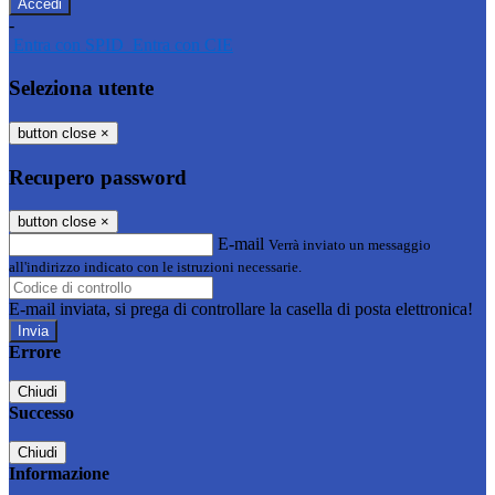
-
Entra con SPID
Entra con CIE
Seleziona utente
button close
×
Recupero password
button close
×
E-mail
Verrà inviato un messaggio
all'indirizzo indicato con le istruzioni necessarie.
E-mail inviata, si prega di controllare la casella di posta elettronica!
Errore
Chiudi
Successo
Chiudi
Informazione