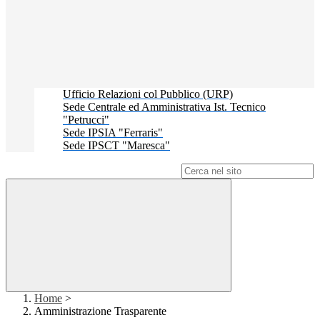
Ufficio Relazioni col Pubblico (URP)
Sede Centrale ed Amministrativa Ist. Tecnico
"Petrucci"
Sede IPSIA "Ferraris"
Sede IPSCT "Maresca"
Campo di ricerca per le pagine del sito
Home
>
Amministrazione Trasparente