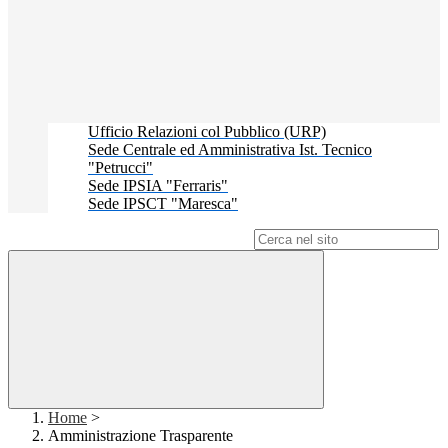
Ufficio Relazioni col Pubblico (URP)
Sede Centrale ed Amministrativa Ist. Tecnico
"Petrucci"
Sede IPSIA "Ferraris"
Sede IPSCT "Maresca"
Campo di ricerca per le pagine del sito
Home
>
Amministrazione Trasparente