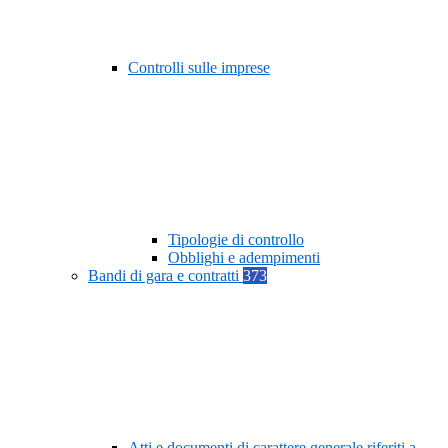
Controlli sulle imprese
Tipologie di controllo
Obblighi e adempimenti
Bandi di gara e contratti
373
Atti e documenti di carattere generale riferiti a