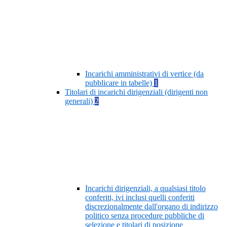
Incarichi amministrativi di vertice (da
pubblicare in tabelle)
1
Titolari di incarichi dirigenziali (dirigenti non
generali)
2
Incarichi dirigenziali, a qualsiasi titolo
conferiti, ivi inclusi quelli conferiti
discrezionalmente dall'organo di indirizzo
politico senza procedure pubbliche di
selezione e titolari di posizione