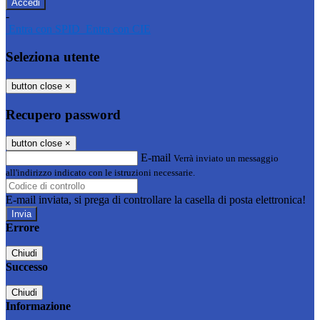
-
Entra con SPID
Entra con CIE
Seleziona utente
button close
×
Recupero password
button close
×
E-mail
Verrà inviato un messaggio
all'indirizzo indicato con le istruzioni necessarie.
E-mail inviata, si prega di controllare la casella di posta elettronica!
Errore
Chiudi
Successo
Chiudi
Informazione