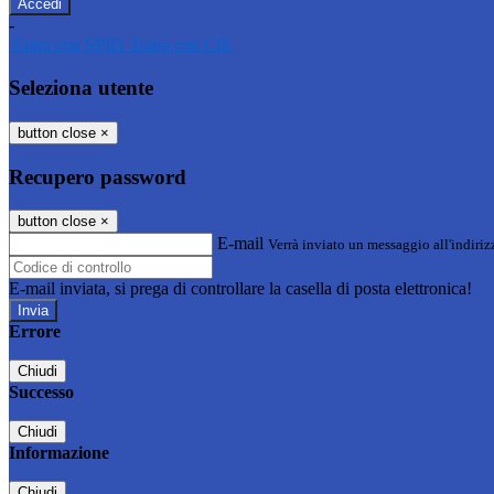
-
Entra con SPID
Entra con CIE
Seleziona utente
button close
×
Recupero password
button close
×
E-mail
Verrà inviato un messaggio all'indirizz
E-mail inviata, si prega di controllare la casella di posta elettronica!
Errore
Chiudi
Successo
Chiudi
Informazione
Chiudi