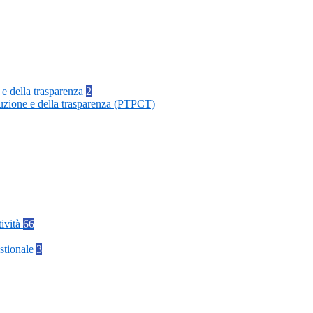
 e della trasparenza
2
ruzione e della trasparenza (PTPCT)
tività
66
stionale
3