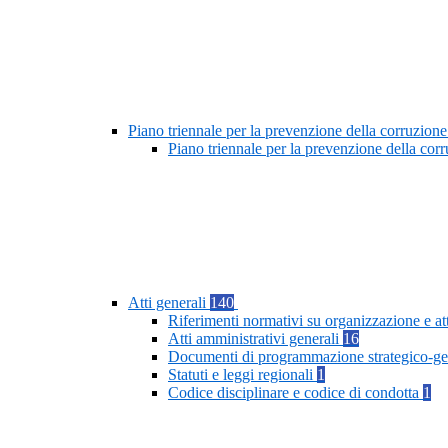
Piano triennale per la prevenzione della corruzione
Piano triennale per la prevenzione della cor
Atti generali
140
Riferimenti normativi su organizzazione e at
Atti amministrativi generali
16
Documenti di programmazione strategico-ge
Statuti e leggi regionali
1
Codice disciplinare e codice di condotta
1