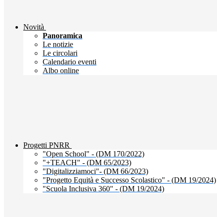
Novità
Panoramica
Le notizie
Le circolari
Calendario eventi
Albo online
Progetti PNRR
"Open School" - (DM 170/2022)
"+TEACH" - (DM 65/2023)
"Digitalizziamoci"- (DM 66/2023)
"Progetto Equità e Successo Scolastico" - (DM 19/2024)
"Scuola Inclusiva 360" - (DM 19/2024)