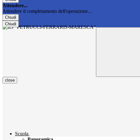
Attendere...
Attendere il completamento dell'operazione...
Chiudi
Chiudi
close
Scuola
Panoramica