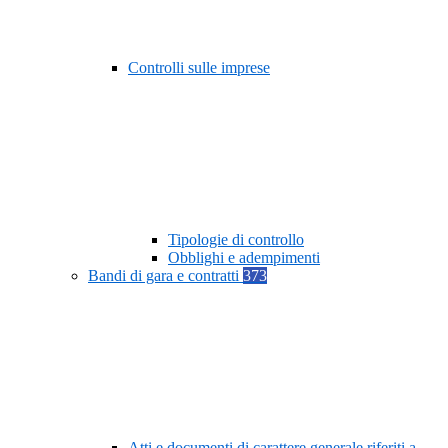
Controlli sulle imprese
Tipologie di controllo
Obblighi e adempimenti
Bandi di gara e contratti
373
Atti e documenti di carattere generale riferiti a