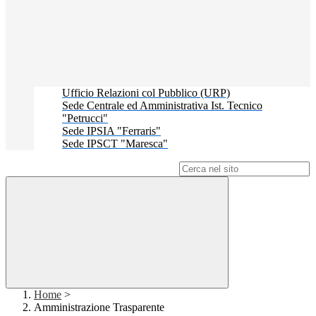
Ufficio Relazioni col Pubblico (URP)
Sede Centrale ed Amministrativa Ist. Tecnico
"Petrucci"
Sede IPSIA "Ferraris"
Sede IPSCT "Maresca"
Campo di ricerca per le pagine del sito
Home
>
Amministrazione Trasparente