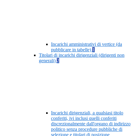
Incarichi amministrativi di vertice (da
pubblicare in tabelle)
1
Titolari di incarichi dirigenziali (dirigenti non
generali)
2
Incarichi dirigenziali, a qualsiasi titolo
conferiti, ivi inclusi quelli conferiti
discrezionalmente dall'organo di indirizzo
politico senza procedure pubbliche di
selezione e titolari di posizione