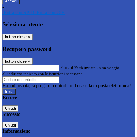
-
Entra con SPID
Entra con CIE
Seleziona utente
button close
×
Recupero password
button close
×
E-mail
Verrà inviato un messaggio
all'indirizzo indicato con le istruzioni necessarie.
E-mail inviata, si prega di controllare la casella di posta elettronica!
Errore
Chiudi
Successo
Chiudi
Informazione