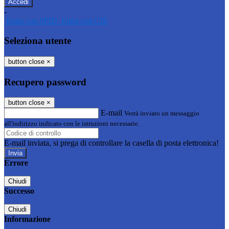
-
Entra con SPID
Entra con CIE
Seleziona utente
button close
×
Recupero password
button close
×
E-mail
Verrà inviato un messaggio
all'indirizzo indicato con le istruzioni necessarie.
E-mail inviata, si prega di controllare la casella di posta elettronica!
Errore
Chiudi
Successo
Chiudi
Informazione