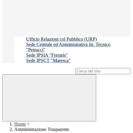
Ufficio Relazioni col Pubblico (URP)
Sede Centrale ed Amministrativa Ist. Tecnico
"Petrucci"
Sede IPSIA "Ferraris"
Sede IPSCT "Maresca"
Campo di ricerca per le pagine del sito
Home
>
Amministrazione Trasparente