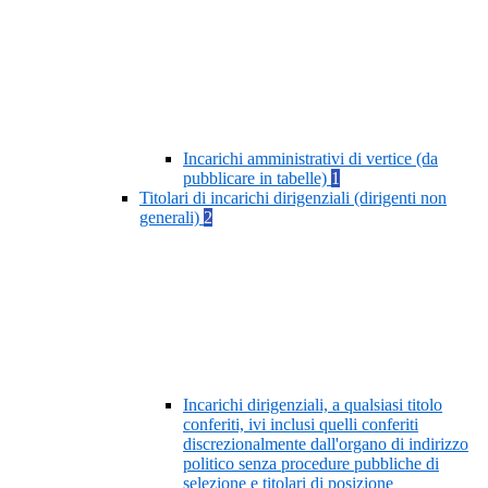
Incarichi amministrativi di vertice (da
pubblicare in tabelle)
1
Titolari di incarichi dirigenziali (dirigenti non
generali)
2
Incarichi dirigenziali, a qualsiasi titolo
conferiti, ivi inclusi quelli conferiti
discrezionalmente dall'organo di indirizzo
politico senza procedure pubbliche di
selezione e titolari di posizione