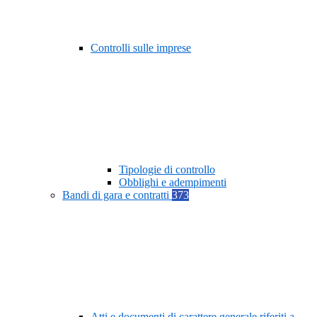
Controlli sulle imprese
Tipologie di controllo
Obblighi e adempimenti
Bandi di gara e contratti
373
Atti e documenti di carattere generale riferiti a