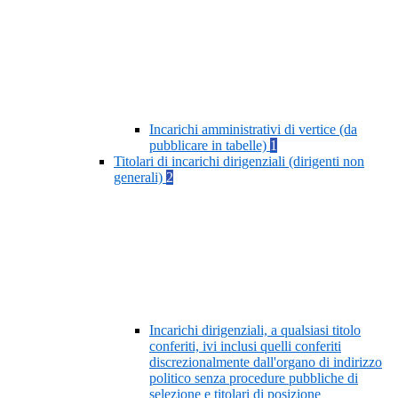
Incarichi amministrativi di vertice (da
pubblicare in tabelle)
1
Titolari di incarichi dirigenziali (dirigenti non
generali)
2
Incarichi dirigenziali, a qualsiasi titolo
conferiti, ivi inclusi quelli conferiti
discrezionalmente dall'organo di indirizzo
politico senza procedure pubbliche di
selezione e titolari di posizione