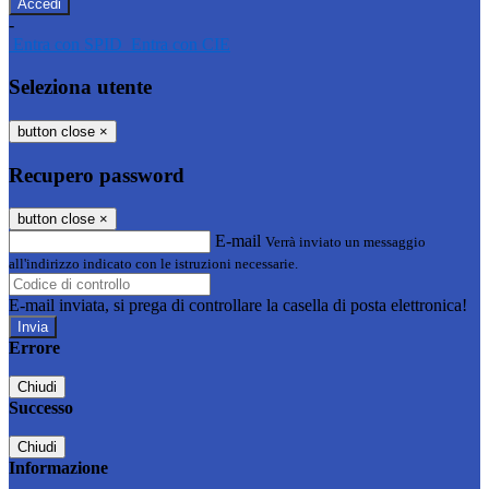
-
Entra con SPID
Entra con CIE
Seleziona utente
button close
×
Recupero password
button close
×
E-mail
Verrà inviato un messaggio
all'indirizzo indicato con le istruzioni necessarie.
E-mail inviata, si prega di controllare la casella di posta elettronica!
Errore
Chiudi
Successo
Chiudi
Informazione