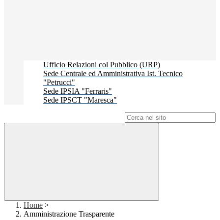
Ufficio Relazioni col Pubblico (URP)
Sede Centrale ed Amministrativa Ist. Tecnico
"Petrucci"
Sede IPSIA "Ferraris"
Sede IPSCT "Maresca"
Campo di ricerca per le pagine del sito
Home
>
Amministrazione Trasparente