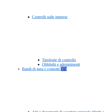
Controlli sulle imprese
Tipologie di controllo
Obblighi e adempimenti
Bandi di gara e contratti
373
Atti e documenti di carattere generale riferiti a