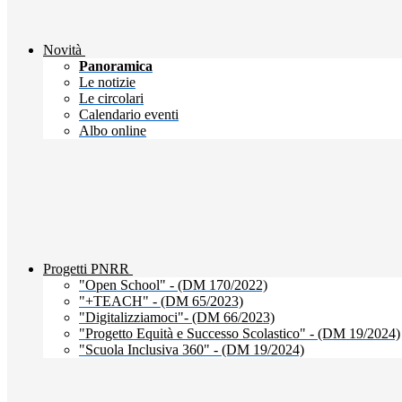
Novità
Panoramica
Le notizie
Le circolari
Calendario eventi
Albo online
Progetti PNRR
"Open School" - (DM 170/2022)
"+TEACH" - (DM 65/2023)
"Digitalizziamoci"- (DM 66/2023)
"Progetto Equità e Successo Scolastico" - (DM 19/2024)
"Scuola Inclusiva 360" - (DM 19/2024)