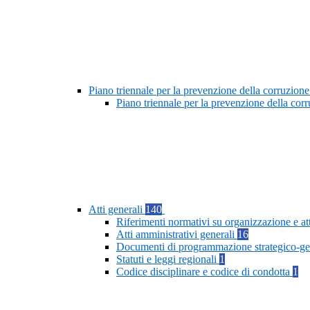
Piano triennale per la prevenzione della corruzione
Piano triennale per la prevenzione della cor
Atti generali
140
Riferimenti normativi su organizzazione e at
Atti amministrativi generali
16
Documenti di programmazione strategico-ge
Statuti e leggi regionali
1
Codice disciplinare e codice di condotta
1