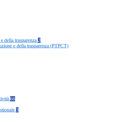
 e della trasparenza
2
ruzione e della trasparenza (PTPCT)
tività
66
stionale
3