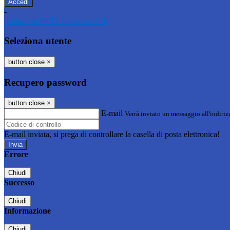
-
Entra con SPID
Entra con CIE
Seleziona utente
button close
×
Recupero password
button close
×
E-mail
Verrà inviato un messaggio all'indirizz
E-mail inviata, si prega di controllare la casella di posta elettronica!
Errore
Chiudi
Successo
Chiudi
Informazione
Chiudi