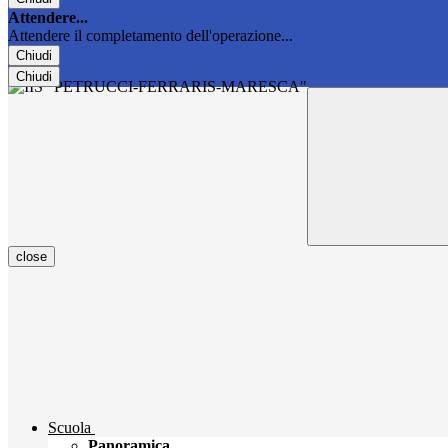
Attendere...
Attendere il completamento dell'operazione...
Chiudi
Chiudi
close
Scuola
Panoramica