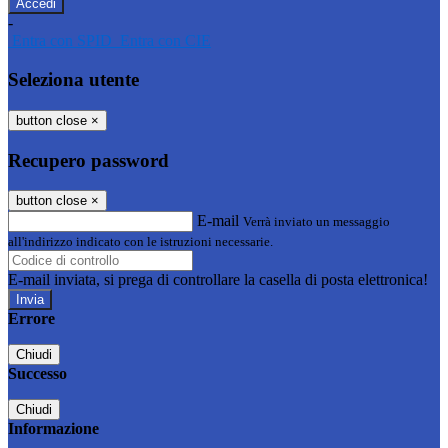
-
Entra con SPID
Entra con CIE
Seleziona utente
button close
×
Recupero password
button close
×
E-mail
Verrà inviato un messaggio
all'indirizzo indicato con le istruzioni necessarie.
E-mail inviata, si prega di controllare la casella di posta elettronica!
Errore
Chiudi
Successo
Chiudi
Informazione