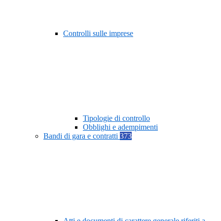
Controlli sulle imprese
Tipologie di controllo
Obblighi e adempimenti
Bandi di gara e contratti
373
Atti e documenti di carattere generale riferiti a