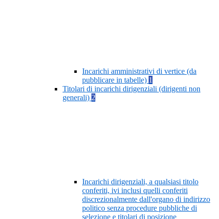
Incarichi amministrativi di vertice (da
pubblicare in tabelle)
1
Titolari di incarichi dirigenziali (dirigenti non
generali)
2
Incarichi dirigenziali, a qualsiasi titolo
conferiti, ivi inclusi quelli conferiti
discrezionalmente dall'organo di indirizzo
politico senza procedure pubbliche di
selezione e titolari di posizione