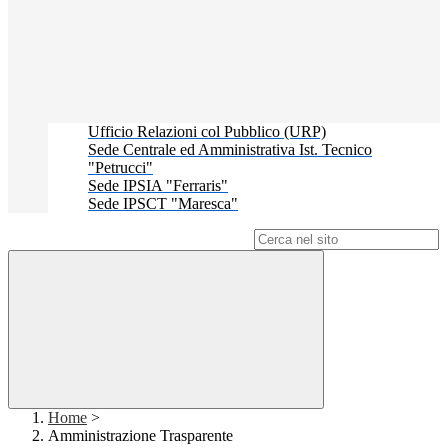
Ufficio Relazioni col Pubblico (URP)
Sede Centrale ed Amministrativa Ist. Tecnico
"Petrucci"
Sede IPSIA "Ferraris"
Sede IPSCT "Maresca"
Campo di ricerca per le pagine del sito
Home
>
Amministrazione Trasparente