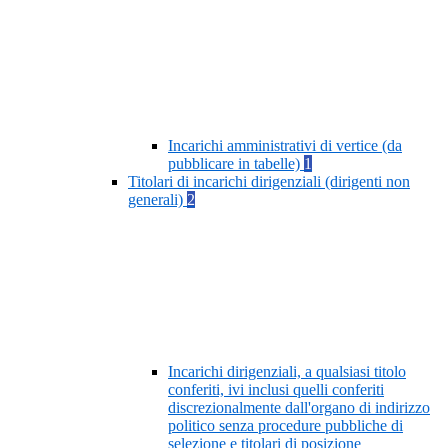
Incarichi amministrativi di vertice (da
pubblicare in tabelle)
1
Titolari di incarichi dirigenziali (dirigenti non
generali)
2
Incarichi dirigenziali, a qualsiasi titolo
conferiti, ivi inclusi quelli conferiti
discrezionalmente dall'organo di indirizzo
politico senza procedure pubbliche di
selezione e titolari di posizione