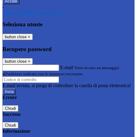
-
Entra con SPID
Entra con CIE
Seleziona utente
button close
×
Recupero password
button close
×
E-mail
Verrà inviato un messaggio
all'indirizzo indicato con le istruzioni necessarie.
E-mail inviata, si prega di controllare la casella di posta elettronica!
Errore
Chiudi
Successo
Chiudi
Informazione