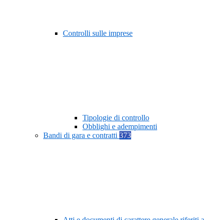
Controlli sulle imprese
Tipologie di controllo
Obblighi e adempimenti
Bandi di gara e contratti
373
Atti e documenti di carattere generale riferiti a