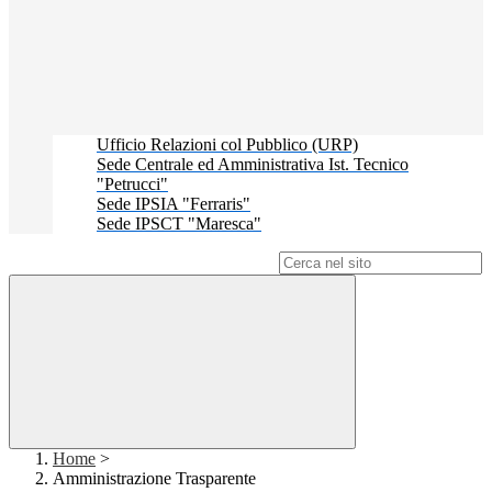
Ufficio Relazioni col Pubblico (URP)
Sede Centrale ed Amministrativa Ist. Tecnico
"Petrucci"
Sede IPSIA "Ferraris"
Sede IPSCT "Maresca"
Campo di ricerca per le pagine del sito
Home
>
Amministrazione Trasparente