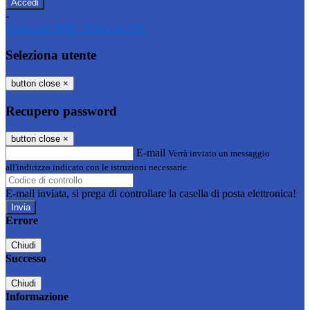
-
Entra con SPID
Entra con CIE
Seleziona utente
button close
×
Recupero password
button close
×
E-mail
Verrà inviato un messaggio
all'indirizzo indicato con le istruzioni necessarie.
E-mail inviata, si prega di controllare la casella di posta elettronica!
Errore
Chiudi
Successo
Chiudi
Informazione