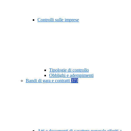
Controlli sulle imprese
Tipologie di controllo
Obblighi e adempimenti
Bandi di gara e contratti
373
Atti e documenti di carattere generale riferiti a