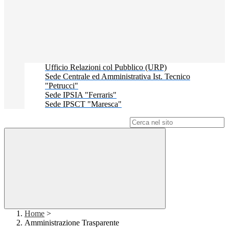
Ufficio Relazioni col Pubblico (URP)
Sede Centrale ed Amministrativa Ist. Tecnico
"Petrucci"
Sede IPSIA "Ferraris"
Sede IPSCT "Maresca"
Campo di ricerca per le pagine del sito
Home
>
Amministrazione Trasparente