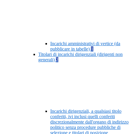
Incarichi amministrativi di vertice (da
pubblicare in tabelle)
1
Titolari di incarichi dirigenziali (dirigenti non
generali)
2
Incarichi dirigenziali, a qualsiasi titolo
conferiti, ivi inclusi quelli conferiti
discrezionalmente dall'organo di indirizzo
politico senza procedure pubbliche di
selezione e titolari di posizione